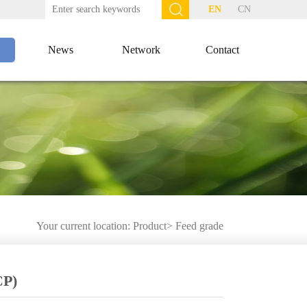
EN
CN
News
Network
Contact
Your current location:
Product
>
Feed grade
CP)