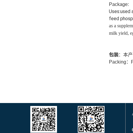
Package:
Uses:used a
feed phosp
as a suppleme
milk yield, e
包装
：本产
Packing：Pla