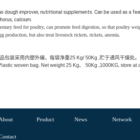
s dough improver, nutritional supplements. Can be used as a fee
horus, calcium.
ntary feed for poultry, can promote feed digestion, so that poultry weig
gg production, but also treat livestock rickets, rickets, anemia.
品包装采用内塑外编，每袋净重25 Kg/ 50Kg ,贮于通风干燥处。
stic woven bag. Net weight 25 Kg、 50Kg ,1000KG, store at a c
About
Product
News
Network
Contact