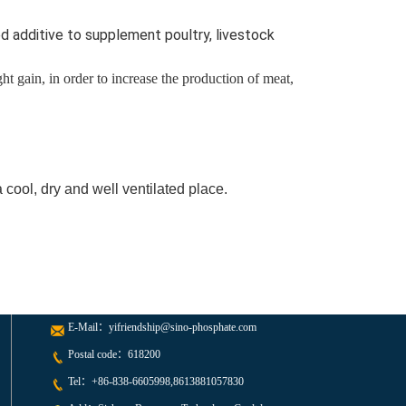
d additive to supplement poultry, livestock
ht gain, in order to increase the production of meat,
ool, dry and well ventilated place.
E-Mail：
yifriendship@sino-phosphate.com
Postal code：618200
Tel：
+86-838-6605998,8613881057830