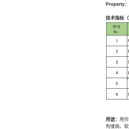
Property
技术指标（Tec
用途：
用作
佝偻病、软